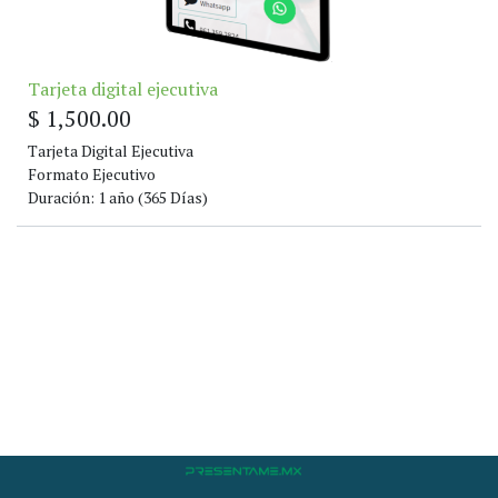
Tarjeta digital ejecutiva
$
1,500.00
Tarjeta Digital Ejecutiva
Formato Ejecutivo
Duración: 1 año (365 Días)
La tarjeta Incluye:
- imagen o logo de su empresa
- eslogan
- nombre
- datos de contacto
- redes sociales
- mapa ubicación de oficina
- texto descriptivo de sus servicios
- fotografías / imágenes de sus productos o servicios
- QR para compartir en su tarjeta, se puede imprimir junto con
sus impresiones publicitarias, lonas etc
- botón para compartir su tarjeta por Whatsapp y facebook.